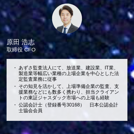
原田 浩志
取締役 CFO
あずさ監査法人にて、放送業、建設業、IT業、
製造業等幅広い業種の上場企業を中心とした法
定監査業務に従事
その知見を活かして、上場準備企業の監査、支
援業務などにも数多く携わり、担当クライアン
トの東証ジャスダック市場への上場も経験
公認会計士（登録番号30168） 日本公認会計
士協会会員