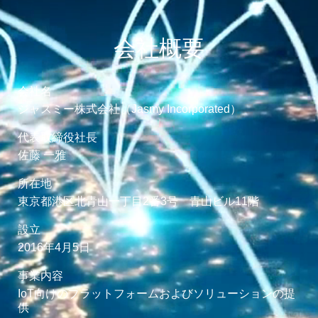
会社概要
会社名
ジャスミー株式会社（Jasmy Incorporated）
代表取締役社長
佐藤 一雅
所在地
東京都港区北青山一丁目2番3号 青山ビル11階
設立
2016年4月5日
事業内容
IoT向けのプラットフォームおよびソリューションの提
供