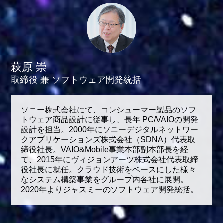
萩原 崇
取締役 兼 ソフトウェア開発統括
ソニー株式会社にて、コンシューマー製品のソフ
トウェア商品設計に従事し、長年 PC/VAIOの開発
設計を担当。2000年にソニーデジタルネットワー
クアプリケーションズ株式会社（SDNA）代表取
締役社長。VAIO&Mobile事業本部副本部長を経
て、2015年にヴィジョンアーツ株式会社代表取締
役社長に就任。クラウド技術をベースにした様々
なシステム構築事業をグループ内各社に展開。
2020年よりジャスミーのソフトウェア開発統括。