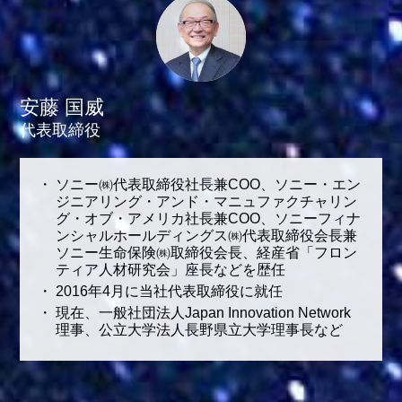
安藤 国威
代表取締役
ソニー㈱代表取締役社長兼COO、ソニー・エン
ジニアリング・アンド・マニュファクチャリン
グ・オブ・アメリカ社長兼COO、ソニーフィナ
ンシャルホールディングス㈱代表取締役会長兼
ソニー生命保険㈱取締役会長、経産省「フロン
ティア人材研究会」座長などを歴任
2016年4月に当社代表取締役に就任
現在、一般社団法人Japan Innovation Network
理事、公立大学法人長野県立大学理事長など