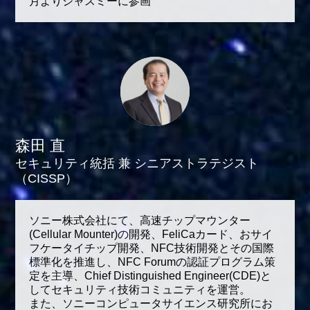
月よりジャスミーに参画
森田 直
セキュリティ統括 兼 シニアストラテジスト
（CISSP）
ソニー株式会社にて、高速チップマウンター
(Cellular Mounter)の開発、FeliCaカード、おサイ
フケータイチップ開発、NFC技術開発とその国際
標準化を推進し、NFC Forumの認証プログラム策
定を主導、Chief Distinguished Engineer(CDE)と
してセキュリティ技術コミュニティを運営。
また、ソニーコンピュータサイエンス研究所にお