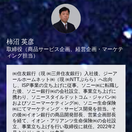
柿沼 英彦
取締役（商品サービス企画、経営企画・マーケテ
ィング担当）
㈱住友銀行（現 ㈱三井住友銀行）入社後、ジーア
ールホームネット㈱（現 ㈱NTTぷらら）へ出向
し、ISP事業の立ち上げに従事。ソニー㈱に転職し
た後、ソニー銀行㈱の会社設立、事業立ち上げに
携わり、ソニースタイルドットコム・ジャパン㈱
およびソニーマーケティング㈱、ソニー生命保険
㈱にてマーケティング・サービス開発を担当。そ
の後㈱イオン銀行の商品開発部長、営業企画部長
を経て、イオン・アリアンツ生命保険㈱の会社設
立、事業立ち上げを行い取締役に就任。2022年2