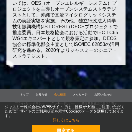
いては、OES（オープンエレルギーシステム）プ
ロジェクトを主導しオーブンシステムストラテジ
ストとして、沖縄で直流マイクログリッドシステ
ムの実証実験を実施。その他、独立行政法人科学
技術振興機構(JST CREST) DEOSプロジェクトで
推進委員。日本規格協会における活動でIEC TC65
WG4エキスパートとして規格策定に参加。DEOS
協会の標準化部会主査としてISO/IEC 62853の活用
研究を進める。2020年よりジャスミーのシニア・
ストラテジスト。
トップ
お知らせ
会社概要
メッセージ
お問い合わせ
プライバシーポリシー
クッキーポリシー
特定商取引法に基づく表示
ジャスミー株式会社のWEBサイトでは、皆様が快適にご利用いただく
情報セキュリティ方針
コンプライアンス基本方針
反社会的勢力への対応
ために、サイトのご利用状況を示すCookieのデータを活用しておりま
す。
詳しくはこちら
同意する